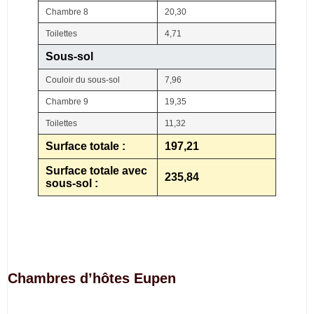
Chambre 8
20,30
Toilettes
4,71
Sous-sol
Couloir du sous-sol
7,96
Chambre 9
19,35
Toilettes
11,32
Surface totale :
197,21
Surface totale avec
235,84
sous-sol :
Chambres d’hôtes Eupen